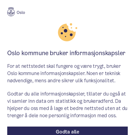
Meny
Søk
Aktuelt
Natur, kultur og fritid
Oslo kommune bruker informasjonskapsler
Tips til en aktiv og hyggelig
For at nettstedet skal fungere og være trygt, bruker
bypåske
Oslo kommune informasjonskapsler. Noen er teknisk
nødvendige, mens andre sikrer ulik funksjonalitet.
Påsken nærmer seg, og mange har planer
Godtar du alle informasjonskapsler, tillater du også at
om å tilbringe ferien hjemme i Oslo.
vi samler inn data om statistikk og brukeradferd. Da
Heldigvis er det mye gøy å finne på –
hjelper du oss med å lage et bedre nettsted uten at du
enten du vil være aktiv, kreativ eller bare
trenger å dele noe personlig informasjon med oss.
nyte rolige dager i byen.
Godta alle