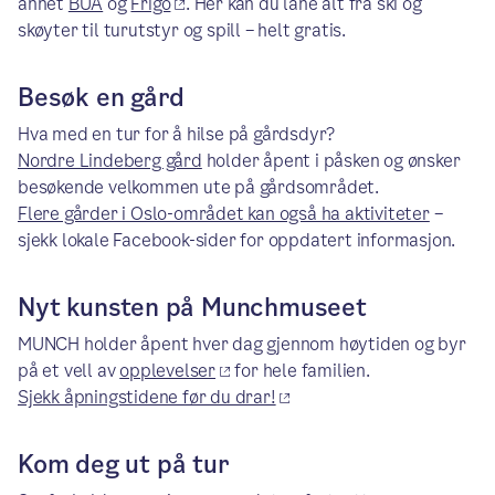
annet
BUA
og
Frigo
. Her kan du låne alt fra ski og
skøyter til turutstyr og spill – helt gratis.
Besøk en gård
Hva med en tur for å hilse på gårdsdyr?
Nordre Lindeberg gård
holder åpent i påsken og ønsker
besøkende velkommen ute på gårdsområdet.
Flere gårder i Oslo-området kan også ha aktiviteter
–
sjekk lokale Facebook-sider for oppdatert informasjon.
Nyt kunsten på Munchmuseet
MUNCH holder åpent hver dag gjennom høytiden og byr
på et vell av
opplevelser
for hele familien.
Sjekk åpningstidene før du drar!
Kom deg ut på tur