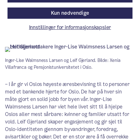
Av Bystyrets sekretariat
Kun nødvendige
Innstillinger for informasjonskapsler
Artikkelen er mer enn ett år gammel.
Inger-Lise Walmsness Larsen og Leif Gjerland. Bilde: Xenia
Villafranca og Pensjonistuniversitetet i Oslo.
– I år gir vi Oslos høyeste æresbevisning til to personer
med et bankende hjerte for Oslo. De har på hver sin
måte gjort en solid jobb for byen vår. Inger-Lise
Walmsness Larsen har viet hele livet sitt til å hjelpe
Oslos aller mest sårbare: kvinner og familier utsatt for
vold. Leif Gjerland skaper engasjement og gir sjel til
Oslo-identiteten gjennom byvandringer, foredrag,
avisartikler og bøker. Det er en stor ære å få overrekke