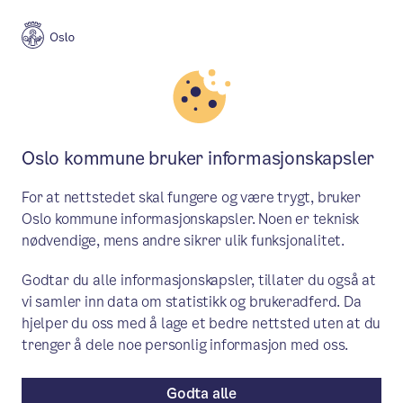
Meny
Søk
Aktuelt
Politikk
Oslo kommune bruker informasjonskapsler
Disse får St. Hallvard-medaljen
For at nettstedet skal fungere og være trygt, bruker
Oslo bys høyeste utmerkelse tildeles
Oslo kommune informasjonskapsler. Noen er teknisk
nødvendige, mens andre sikrer ulik funksjonalitet.
krisesenterleder Inger-Lise Walmsness
Larsen og historieformidler Leif Gjerland
Godtar du alle informasjonskapsler, tillater du også at
vi samler inn data om statistikk og brukeradferd. Da
for deres verdifulle innsats for
hjelper du oss med å lage et bedre nettsted uten at du
hovedstaden.
trenger å dele noe personlig informasjon med oss.
Godta alle
Pressemelding
/ Publisert: 14.03.2024