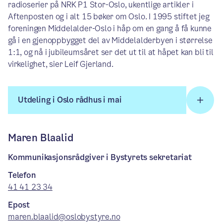
radioserier på NRK P1 Stor-Oslo, ukentlige artikler i
Aftenposten og i alt 15 bøker om Oslo. I 1995 stiftet jeg
foreningen Middelalder-Oslo i håp om en gang å få kunne
gå i en gjenoppbygget del av Middelalderbyen i størrelse
1:1, og nå i jubileumsåret ser det ut til at håpet kan bli til
virkelighet, sier Leif Gjerland.
Utdeling i Oslo rådhus i mai
Maren Blaalid
Kommunikasjonsrådgiver i Bystyrets sekretariat
Telefon
41 41 23 34
Epost
maren.blaalid@oslobystyre.no