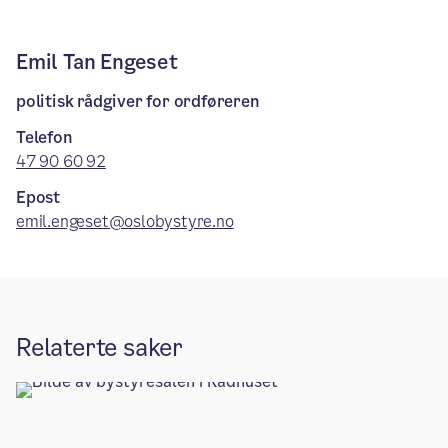
Emil Tan Engeset
politisk rådgiver for ordføreren
Telefon
47 90 60 92
Epost
emil.engeset@oslobystyre.no
Relaterte saker