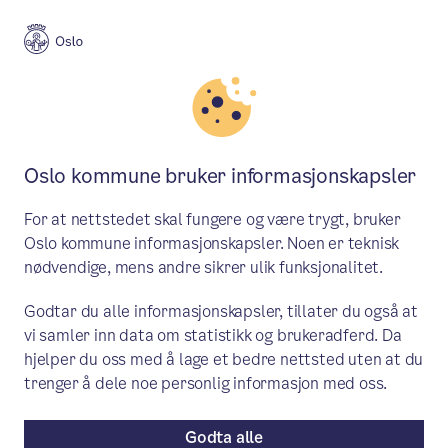
Meny
Søk
Aktuelt
Miljø og klima
Oslo kommune bruker informasjonskapsler
Spiller du etisk, eller med
For at nettstedet skal fungere og være trygt, bruker
profitt?
Oslo kommune informasjonskapsler. Noen er teknisk
nødvendige, mens andre sikrer ulik funksjonalitet.
Etter to dager på innovasjonscamp
Godtar du alle informasjonskapsler, tillater du også at
foreslo elever på Fyrstikkalleen skole et
vi samler inn data om statistikk og brukeradferd. Da
digitalt brettspill for å øke bevisstheten
hjelper du oss med å lage et bedre nettsted uten at du
rundt Fairtrade og bærekraftig
trenger å dele noe personlig informasjon med oss.
produksjon.
Godta alle