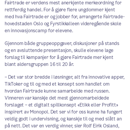
Fairtrade er verdens mest anerkjente merkeordning for
rettferdig handel. For å gjøre flere ungdommer kjent
med hva Fairtrade er og jobber for, arrangerte Fairtrade-
hovedstaden Oslo og Fyrstikkalleen videregående skole
en innovasjonscamp for elevene.
Gjennom både gruppeoppgaver, diskusjoner på stands
og en avsluttende presentasjon, skulle elevene lage
forslag til kampanjer for å gjøre Fairtrade mer kjent
blant aldersgruppen 16 til 20 år.
– Det var stor bredde i løsninger, alt fra innovative apper,
TikToker og til og med et konsept som handlet om
hvordan Fairtrade kunne samarbeide med russen.
Vinneren var kanskje det mest gjennomarbeidede
forslaget – et digitalt spillkonsept «Etikk eller Profitt»
inspirert av Monopol. Det ser vi for oss kunne ha fungert
veldig godt i undervisning, og kanskje til og med slått an
på nett. Det var en verdig vinner, sier Rolf Eirik Osland,