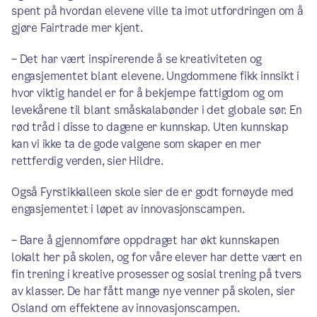
spent på hvordan elevene ville ta imot utfordringen om å
gjøre Fairtrade mer kjent.
– Det har vært inspirerende å se kreativiteten og
engasjementet blant elevene. Ungdommene fikk innsikt i
hvor viktig handel er for å bekjempe fattigdom og om
levekårene til blant småskalabønder i det globale sør. En
rød tråd i disse to dagene er kunnskap. Uten kunnskap
kan vi ikke ta de gode valgene som skaper en mer
rettferdig verden, sier Hildre.
Også Fyrstikkalleen skole sier de er godt fornøyde med
engasjementet i løpet av innovasjonscampen.
– Bare å gjennomføre oppdraget har økt kunnskapen
lokalt her på skolen, og for våre elever har dette vært en
fin trening i kreative prosesser og sosial trening på tvers
av klasser. De har fått mange nye venner på skolen, sier
Osland om effektene av innovasjonscampen.