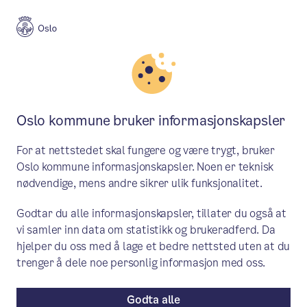
Meny
Søk
Aktuelt
Skole og utdanning
Oslo kommune bruker informasjonskapsler
Sperrer tilgang til internett på
For at nettstedet skal fungere og være trygt, bruker
1. til 4. trinn i Osloskolen
Oslo kommune informasjonskapsler. Noen er teknisk
nødvendige, mens andre sikrer ulik funksjonalitet.
Fra skolestart 2025 vil elever på 1. – 4.
Godtar du alle informasjonskapsler, tillater du også at
trinn få begrenset tilgang til internett og
vi samler inn data om statistikk og brukeradferd. Da
apper på skolens nettbrett og pc-er. Det
hjelper du oss med å lage et bedre nettsted uten at du
betyr at elevene kun har tilgang til
trenger å dele noe personlig informasjon med oss.
læremidler laget for undervisningen.
Godta alle