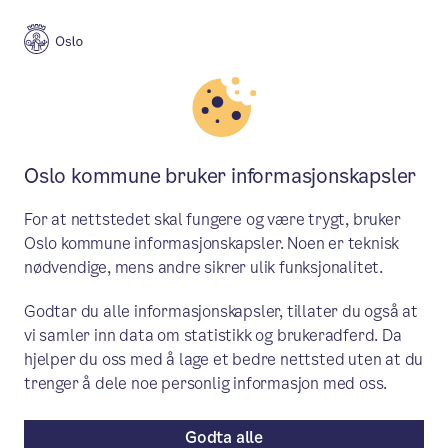
Meny
Søk
Aktuelt
Bydelsaktiviteter for unge og eldre
Oslo kommune bruker informasjonskapsler
Sommeraktiviteter for barn og
For at nettstedet skal fungere og være trygt, bruker
unge i Bydel Søndre Nordstrand
Oslo kommune informasjonskapsler. Noen er teknisk
nødvendige, mens andre sikrer ulik funksjonalitet.
Sommeren er full av aktiviteter som gir
Godtar du alle informasjonskapsler, tillater du også at
ny energi til både kropp og humør. Her
vi samler inn data om statistikk og brukeradferd. Da
finner du tilbudene aktører i bydelen har
hjelper du oss med å lage et bedre nettsted uten at du
for barn og unge.
trenger å dele noe personlig informasjon med oss.
Godta alle
Nytt fra bydelene
/ Publisert: 02.06.2026