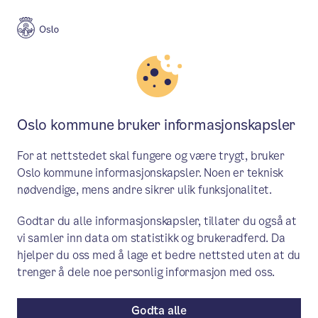
Meny
Søk
Aktuelt
Oslo kulturskole
Oslo kommune bruker informasjonskapsler
Se høstens timeplaner for dans
For at nettstedet skal fungere og være trygt, bruker
Høstens timeplaner for dans er klare!
Oslo kommune informasjonskapsler. Noen er teknisk
nødvendige, mens andre sikrer ulik funksjonalitet.
Aktuelt
/ Publisert: 11.05.2026
Godtar du alle informasjonskapsler, tillater du også at
Av Kulturetaten
vi samler inn data om statistikk og brukeradferd. Da
hjelper du oss med å lage et bedre nettsted uten at du
trenger å dele noe personlig informasjon med oss.
Godta alle