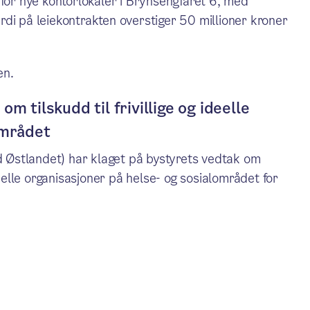
 for nye kontorlokaler i Brynsengfaret 6, med
di på leiekontrakten overstiger 50 millioner kroner
en.
m tilskudd til frivillige og ideelle
området
åd Østlandet) har klaget på bystyrets vedtak om
deelle organisasjoner på helse- og sosialområdet for