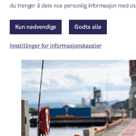
du trenger å dele noe personlig informasjon med os
Kun nødvendige
Godta alle
Artikkelen er mer enn ett år gammel.
Innstillinger for informasjonskapsler