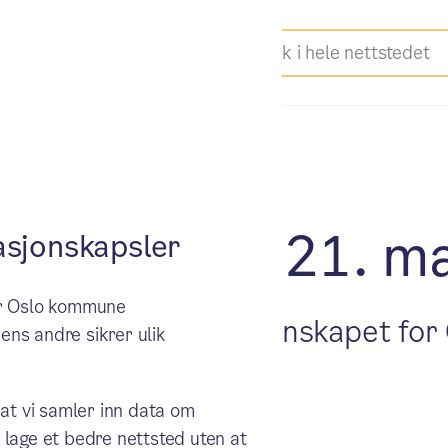
t i byrådet 21. ma
sjonskapsler
ker Oslo kommune
net en sak om årsregnskapet for 
ens andre sikrer ulik
 at vi samler inn data om
 lage et bedre nettsted uten at