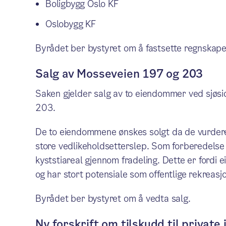
Boligbygg Oslo KF
Oslobygg KF
Byrådet ber bystyret om å fastsette regnskapen
Salg av Mosseveien 197 og 203
Saken gjelder salg av to eiendommer ved sjø
203.
De to eiendommene ønskes solgt da de vurdere
store vedlikeholdsetterslep. Som forberedelse ti
kyststiareal gjennom fradeling. Dette er fordi
og har stort potensiale som offentlige rekreas
Byrådet ber bystyret om å vedta salg.
Ny forskrift om tilskudd til private