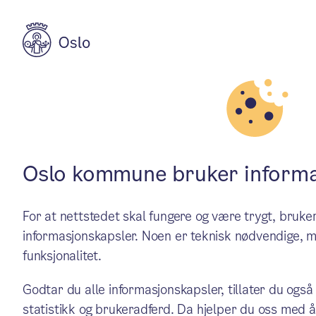
Aktuelt
Politikk
Saker behandle
Oslo kommune bruker informa
For at nettstedet skal fungere og være trygt, bru
Byrådet behandlet blant an
informasjonskapsler. Noen er teknisk nødvendige, m
funksjonalitet.
Godtar du alle informasjonskapsler, tillater du også
Saker i byrådet
/ Publisert: 16.05.2024 / 22.05.2024
statistikk og brukeradferd. Da hjelper du oss med å
Av Byrådslederens kontor