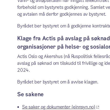
Vann- og avløpsetaten har inngått leiekontrakt
forbehold om bystyrets godkjenning. Samlet ver
og avtalen må derfor godkjennes av bystyret.
Byrådet ber bystyret om å godkjenne kontrakt
Klage fra Actis på avslag på søknad o
organisasjoner på helse- og sosial
Actis Oslo og Akershus (nå Ruspolitisk fellesr
avslag på søknad om tilskudd til frivillige og i
2024.
Byrådet ber bystyret om å avvise klagen.
Se sakene
Se saker og dokumenter (einnsyn.no)