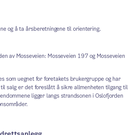
e og å ta årsberetningene til orientering.
siden av Mosseveien: Mosseveien 197 og Mosseveien
s som uegnet for foretakets brukergruppe og har
l salg er det foreslått å sikre allmenheten tilgang til
 eiendommene ligger langs strandsonen i Oslofjorden
jonsområder.
 idrettsanlegg