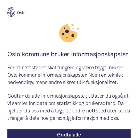
Meny
Søk
Aktuelt
Politikk
Oslo kommune bruker informasjonskapsler
Saker behandlet i byråd 6.
For at nettstedet skal fungere og være trygt, bruker
mars
Oslo kommune informasjonskapsler. Noen er teknisk
nødvendige, mens andre sikrer ulik funksjonalitet.
Byrådet behandlet blant annet
Godtar du alle informasjonskapsler, tillater du også at
forlengelsen av festekontraktene for
vi samler inn data om statistikk og brukeradferd. Da
Sogn og Nordberg studentbyer.
hjelper du oss med å lage et bedre nettsted uten at du
trenger å dele noe personlig informasjon med oss.
Saker i byrådet
/ Publisert: 27.02.2025 / 06.03.2025
Av Byrådslederens kontor
Godta alle