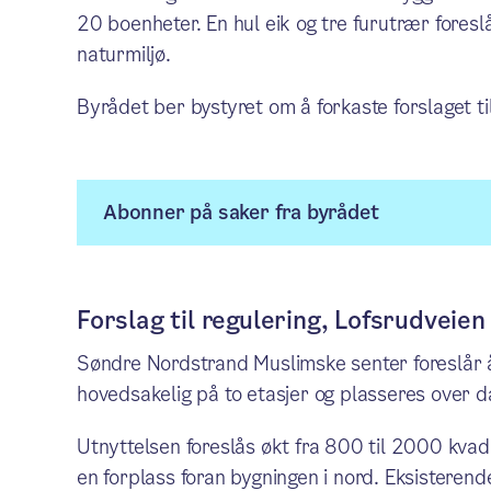
20 boenheter. En hul eik og tre furutrær fores
naturmiljø.
Byrådet ber bystyret om å forkaste forslaget til
Abonner på saker fra byrådet
Forslag til regulering, Lofsrudveie
Søndre Nordstrand Muslimske senter foreslår 
hovedsakelig på to etasjer og plasseres over da
Utnyttelsen foreslås økt fra 800 til 2000 kva
en forplass foran bygningen i nord. Eksisterend