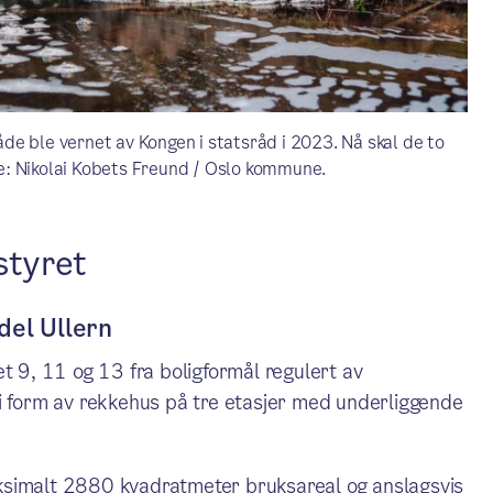
e ble vernet av Kongen i statsråd i 2023. Nå skal de to
e: Nikolai Kobets Freund / Oslo kommune.
styret
del Ullern
t 9, 11 og 13 fra boligformål regulert av
 i form av rekkehus på tre etasjer med underliggende
ksimalt 2880 kvadratmeter bruksareal og anslagsvis