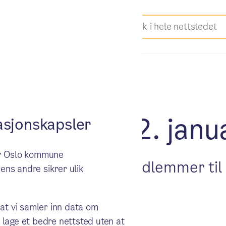
t i byråd 22. janu
sjonskapsler
ker Oslo kommune
nnet et forslag om medlemmer ti
ens andre sikrer ulik
 at vi samler inn data om
 lage et bedre nettsted uten at