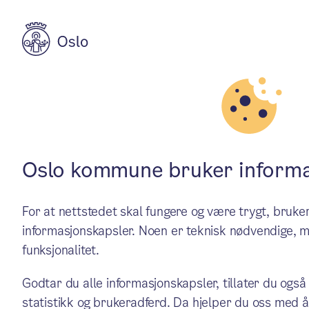
Aktuelt
Politikk
Saker behandle
Oslo kommune bruker informa
For at nettstedet skal fungere og være trygt, bru
Byrådet behandlet blant a
informasjonskapsler. Noen er teknisk nødvendige, m
funksjonalitet.
nasjonalparkstyre.
Godtar du alle informasjonskapsler, tillater du også
statistikk og brukeradferd. Da hjelper du oss med å