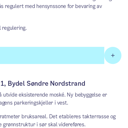
lås regulert med hensynssone for bevaring av
 regulering.
n 1, Bydel Søndre Nordstrand
å utvide eksisterende moské. Ny bebyggelse er
gens parkeringskjeller i vest.
dratmeter bruksareal. Det etableres takterrasse og
e grønnstruktur i sør skal videreføres.