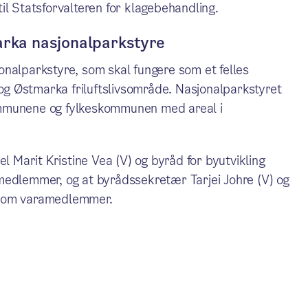
il Statsforvalteren for klagebehandling.
marka nasjonalparkstyre
onalparkstyre, som skal fungere som et felles
g Østmarka friluftslivsområde. Nasjonalparkstyret
ommunene og fylkeskommunen med areal i
l Marit Kristine Vea (V) og byråd for byutvikling
medlemmer, og at byrådssekretær Tarjei Johre (V) og
 som varamedlemmer.