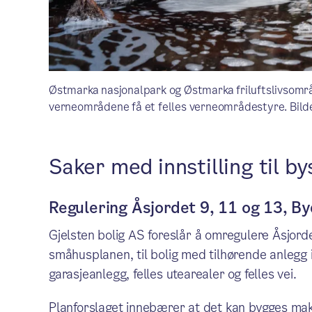
Østmarka nasjonalpark og Østmarka friluftslivsområd
verneområdene få et felles verneområdestyre. Bild
Saker med innstilling til by
Regulering Åsjordet 9, 11 og 13, By
Gjelsten bolig AS foreslår å omregulere Åsjorde
småhusplanen, til bolig med tilhørende anlegg
garasjeanlegg, felles utearealer og felles vei.
Planforslaget innebærer at det kan bygges ma