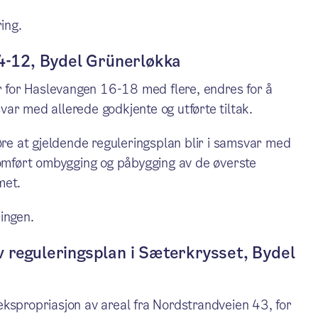
ing.
 4-12, Bydel Grünerløkka
for Haslevangen 16-18 med flere, endres for å
ar med allerede godkjente og utførte tiltak.
øre at gjeldende reguleringsplan blir i samsvar med
nomført ombygging og påbygging av de øverste
met.
ingen.
v reguleringsplan i Sæterkrysset, Bydel
kspropriasjon av areal fra Nordstrandveien 43, for