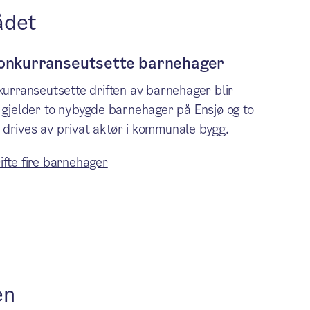
ådet
 konkurranseutsette barnehager
kurranseutsette driften av barnehager blir
e gjelder to nybygde barnehager på Ensjø og to
 drives av privat aktør i kommunale bygg.
ifte fire barnehager
en