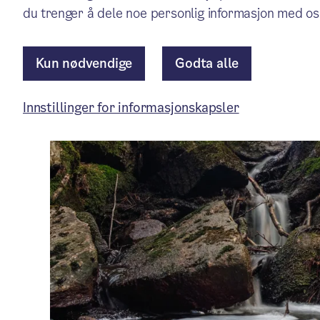
Saker i byrådet
/ Publisert: 15.01.2026 / 20.02.2026
du trenger å dele noe personlig informasjon med os
Av Byrådslederens kontor
Kun nødvendige
Godta alle
Innstillinger for informasjonskapsler