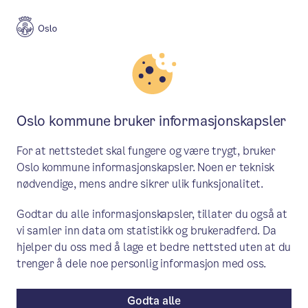
Meny
Søk
Aktuelt
Politikk
Oslo kommune bruker informasjonskapsler
Saker behandlet i byråd 13.
For at nettstedet skal fungere og være trygt, bruker
mars
Oslo kommune informasjonskapsler. Noen er teknisk
nødvendige, mens andre sikrer ulik funksjonalitet.
Byrådet behandlet blant annet et
Godtar du alle informasjonskapsler, tillater du også at
reguleringsforslag for «Brusfabrikken» i
vi samler inn data om statistikk og brukeradferd. Da
Grenseveien 71 på Ensjø. Forslaget åpner
hjelper du oss med å lage et bedre nettsted uten at du
for leilighetsbygg i 4–7 etasjer med
trenger å dele noe personlig informasjon med oss.
omtrent 155 boliger.
Godta alle