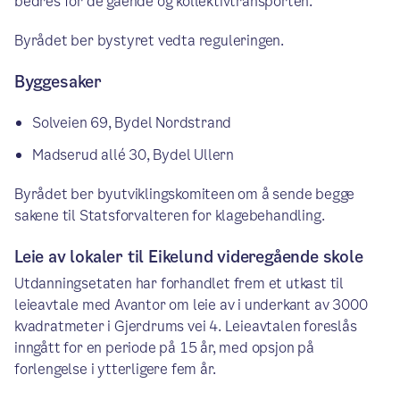
bedres for de gående og kollektivtransporten.
Byrådet ber bystyret vedta reguleringen.
Byggesaker
Solveien 69, Bydel Nordstrand
Madserud allé 30, Bydel Ullern
Byrådet ber byutviklingskomiteen om å sende begge
sakene til Statsforvalteren for klagebehandling.
Leie av lokaler til Eikelund videregående skole
Utdanningsetaten har forhandlet frem et utkast til
leieavtale med Avantor om leie av i underkant av 3000
kvadratmeter i Gjerdrums vei 4. Leieavtalen foreslås
inngått for en periode på 15 år, med opsjon på
forlengelse i ytterligere fem år.