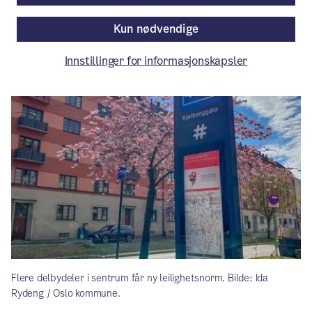
Av Byrådslederens kontor
Kun nødvendige
Artikkelen er mer enn ett år gammel.
Innstillinger for informasjonskapsler
Flere delbydeler i sentrum får ny leilighetsnorm. Bilde: Ida
Rydeng / Oslo kommune.