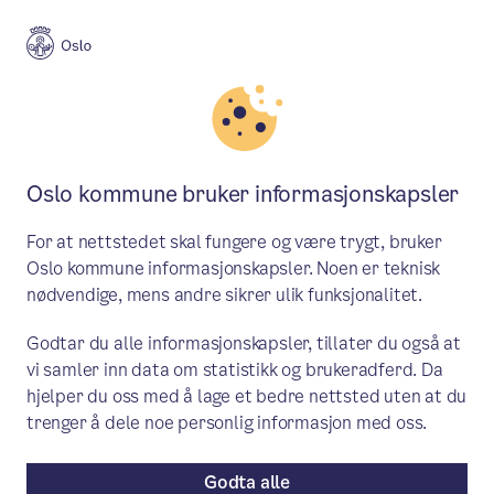
Meny
Søk
Aktuelt
Politikk
Oslo kommune bruker informasjonskapsler
Saker behandlet i byråd 26. juni
For at nettstedet skal fungere og være trygt, bruker
Byrådet behandlet endringer i
Oslo kommune informasjonskapsler. Noen er teknisk
nødvendige, mens andre sikrer ulik funksjonalitet.
leilighetsnormen i sentrumsbydelene,
som en av mange saker i siste
Godtar du alle informasjonskapsler, tillater du også at
vi samler inn data om statistikk og brukeradferd. Da
byrådsmøte før sommeren.
hjelper du oss med å lage et bedre nettsted uten at du
trenger å dele noe personlig informasjon med oss.
Saker i byrådet
/ Publisert: 19.06.2025 / 24.06.2025 /
26.06.2025
Godta alle