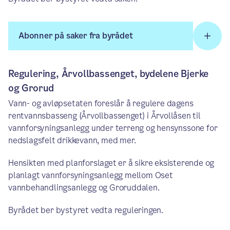
Abonner på saker fra byrådet
Regulering, Årvollbassenget, bydelene Bjerke
og Grorud
Vann- og avløpsetaten foreslår å regulere dagens
rentvannsbasseng (Årvollbassenget) i Årvollåsen til
vannforsyningsanlegg under terreng og hensynssone for
nedslagsfelt drikkevann, med mer.
Hensikten med planforslaget er å sikre eksisterende og
planlagt vannforsyningsanlegg mellom Oset
vannbehandlingsanlegg og Groruddalen.
Byrådet ber bystyret vedta reguleringen.