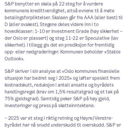
S&P benytter en skala på 22 steg for å vurdere
kommunens kredittverdighet, altså evnene til å møte
betalingsforpliktelser. Skalaen går fra AAA (aller best) til
D (aller svakest). Stegene deles videre inn i to
hovedklasser: 1-10 er Investment Grade (høy sikkerhet –
der Oslo er plassert) og steg 11-22 er Speculative (lav
sikkerhet). I tillegg gis det en prediksjon for fremtidig
opp- eller nedgraderinger. Kommunen beholder «Stable
Outlook».
S&P skriver i sin analyse at «Oslo kommunes finansielle
situasjon har bedret seg i 2025» og løfter spesielt frem
kostnadskutt, reduksjon i antall ansatte og byrådets
handlingsregel (krav om 1,5% resultatgrad og et tak på
75% gjeldsgrad). Samtidig peker S&P på høy gjeld,
investeringer og press på skatteinntektene.
– 2025 var et steg i riktig retning og Høyre/Venstre-
byrådet har nå snudd underskudd til overskudd. S&P er