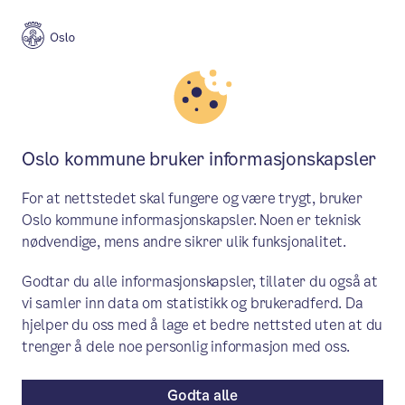
Meny
Søk
Aktuelt
Budsjett, regnskap og rapportering
Oslo kommune bruker informasjonskapsler
S&P bekrefter Oslos AA+
For at nettstedet skal fungere og være trygt, bruker
Stable Outlook-rating
Oslo kommune informasjonskapsler. Noen er teknisk
nødvendige, mens andre sikrer ulik funksjonalitet.
S&P Global Ratings fornyet Oslo
Godtar du alle informasjonskapsler, tillater du også at
kommunes kredittrating til AA+ Stable
vi samler inn data om statistikk og brukeradferd. Da
Outlook.
hjelper du oss med å lage et bedre nettsted uten at du
trenger å dele noe personlig informasjon med oss.
Pressemelding
/ Publisert: 11.05.2026
Av Byrådsavdeling for finans
Godta alle