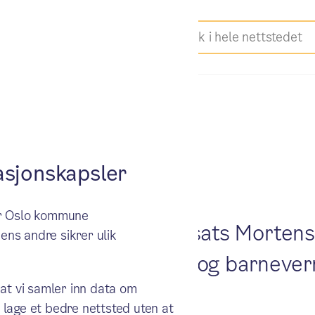
sjonskapsler
ker Oslo kommune
av tjenester har Innsats Mortensr
ens andre sikrer ulik
 Skoler, fritidsklubber og barneve
 at vi samler inn data om
 lage et bedre nettsted uten at