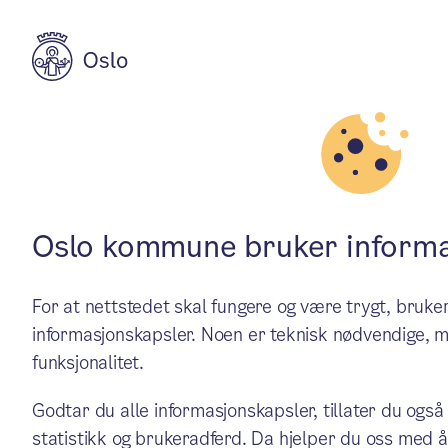
Aktuelt
Natur, kultur og fritid
På samme lag
Oslo kommune bruker informa
For at nettstedet skal fungere og være trygt, bru
Ved tett samarbeid på tvers 
informasjonskapsler. Noen er teknisk nødvendige, m
funksjonalitet.
og unge får hjelp tidligere.
Godtar du alle informasjonskapsler, tillater du også
systematiske arbeidet.
statistikk og brukeradferd. Da hjelper du oss med å