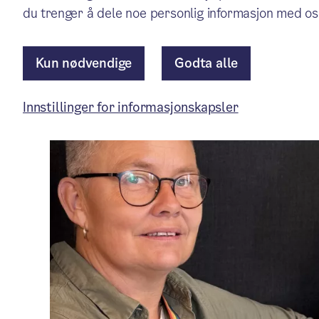
du trenger å dele noe personlig informasjon med os
Nytt fra bydelene
/ Publisert: 30.03.2026
Av Bydel Søndre Nordstrand
Kun nødvendige
Godta alle
Innstillinger for informasjonskapsler