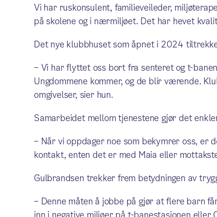
Vi har ruskonsulent, familieveileder, miljøter
på skolene og i nærmiljøet. Det har hevet kvalite
Det nye klubbhuset som åpnet i 2024 tiltrek
– Vi har flyttet oss bort fra senteret og t-bane
Ungdommene kommer, og de blir værende. Klubbe
omgivelser, sier hun.
Samarbeidet mellom tjenestene gjør det enkler
– Når vi oppdager noe som bekymrer oss, er det 
kontakt, enten det er med Maia eller mottakste
Gulbrandsen trekker frem betydningen av tryg
– Denne måten å jobbe på gjør at flere barn får
inn i negative miljøer på t-banestasjonen eller 