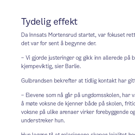
Tydelig effekt
Da Innsats Mortensrud startet, var fokuset ret
det var for sent å begynne der.
– Vi gjorde justeringer og gikk inn allerede på
kjempeviktig, sier Barlie.
Gulbrandsen bekrefter at tidlig kontakt har git
– Elevene som nå går på ungdomsskolen, har v
å møte voksne de kjenner både på skolen, fritid
voksne på ulike arenaer virker forebyggende og 
understreker hun.
Hun legger til at relasjonene skaper lojalitet