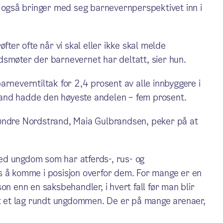
også bringer med seg barnevernperspektivet inn i
fter ofte når vi skal eller ikke skal melde
dsmøter der barnevernet har deltatt, sier hun.
arneverntiltak for 2,4 prosent av alle innbyggere i
and hadde den høyeste andelen – fem prosent.
Søndre Nordstrand, Maia Gulbrandsen, peker på at
ed ungdom som har atferds-, rus- og
 oss å komme i posisjon overfor dem. For mange er en
on enn en saksbehandler, i hvert fall før man blir
itt et lag rundt ungdommen. De er på mange arenaer,