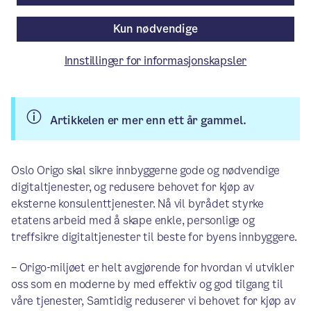
ferdigheter «under eget tak».
Kun nødvendige
Pressemelding
/ Publisert: 23.09.2020
Innstillinger for informasjonskapsler
Av Byrådslederens kontor
Artikkelen er mer enn ett år gammel.
Oslo Origo skal sikre innbyggerne gode og nødvendige
digitaltjenester, og redusere behovet for kjøp av
eksterne konsulenttjenester. Nå vil byrådet styrke
etatens arbeid med å skape enkle, personlige og
treffsikre digitaltjenester til beste for byens innbyggere.
– Origo-miljøet er helt avgjørende for hvordan vi utvikler
oss som en moderne by med effektiv og god tilgang til
våre tjenester, Samtidig reduserer vi behovet for kjøp av