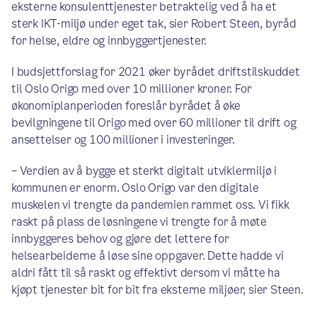
eksterne konsulenttjenester betraktelig ved å ha et
sterk IKT-miljø under eget tak, sier Robert Steen, byråd
for helse, eldre og innbyggertjenester.
I budsjettforslag for 2021 øker byrådet driftstilskuddet
til Oslo Origo med over 10 millioner kroner. For
økonomiplanperioden foreslår byrådet å øke
bevilgningene til Origo med over 60 millioner til drift og
ansettelser og 100 millioner i investeringer.
– Verdien av å bygge et sterkt digitalt utviklermiljø i
kommunen er enorm. Oslo Origo var den digitale
muskelen vi trengte da pandemien rammet oss. Vi fikk
raskt på plass de løsningene vi trengte for å møte
innbyggeres behov og gjøre det lettere for
helsearbeiderne å løse sine oppgaver. Dette hadde vi
aldri fått til så raskt og effektivt dersom vi måtte ha
kjøpt tjenester bit for bit fra eksterne miljøer, sier Steen.