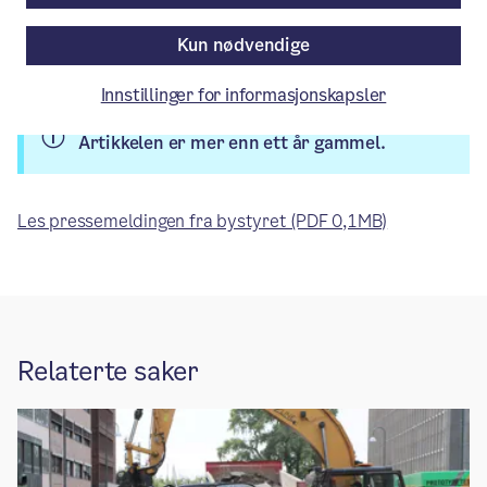
Pressemelding
/ Publisert: 21.06.2021
Kun nødvendige
Av Byrådslederens kontor
Innstillinger for informasjonskapsler
Artikkelen er mer enn ett år gammel.
Les pressemeldingen fra bystyret (PDF 0,1MB)
Relaterte saker