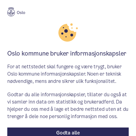
Meny
Søk
Aktuelt
Politikk
Oslo kommune bruker informasjonskapsler
Ordføreren peker på Raymond
For at nettstedet skal fungere og være trygt, bruker
Johansen til å danne byråd
Oslo kommune informasjonskapsler. Noen er teknisk
nødvendige, mens andre sikrer ulik funksjonalitet.
Ordfører Marianne Borgen har
Godtar du alle informasjonskapsler, tillater du også at
gjennomført samtaler med
vi samler inn data om statistikk og brukeradferd. Da
gruppelederne i bystyret og har pekt på
hjelper du oss med å lage et bedre nettsted uten at du
Raymond Johansen til å danne byråd i
trenger å dele noe personlig informasjon med oss.
Oslo. Se pressekonferanser fra 21. juni.
Godta alle