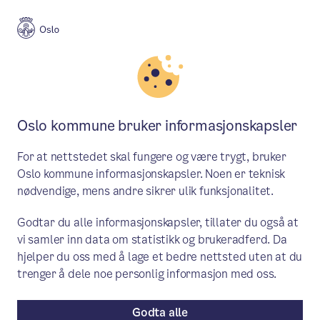
Meny
Søk
Aktuelt
Avfall og ressurser
Oslo kommune bruker informasjonskapsler
Ønskes: Ledig plass
For at nettstedet skal fungere og være trygt, bruker
Det skal være lett å levere avfall i Oslo.
Oslo kommune informasjonskapsler. Noen er teknisk
nødvendige, mens andre sikrer ulik funksjonalitet.
Derfor har vi selvbetjente miljøstasjoner
for farlig avfall stående flere steder i
Godtar du alle informasjonskapsler, tillater du også at
vi samler inn data om statistikk og brukeradferd. Da
byen. Nå trenger vi din hjelp til å sette ut
hjelper du oss med å lage et bedre nettsted uten at du
flere.
trenger å dele noe personlig informasjon med oss.
Godta alle
Aktuelt
/ Publisert: 01.06.2026