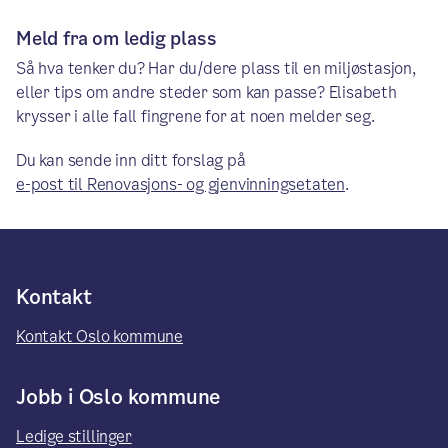
Meld fra om ledig plass
Så hva tenker du? Har du/dere plass til en miljøstasjon,
eller tips om andre steder som kan passe? Elisabeth
krysser i alle fall fingrene for at noen melder seg.
Du kan sende inn ditt forslag på
e-post til Renovasjons- og gjenvinningsetaten
.
Kontakt
Kontakt Oslo kommune
Jobb i Oslo kommune
Ledige stillinger