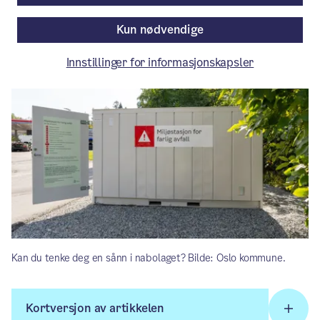
Av Bydel Frogner — Bydel Nordre Aker — Bydel Søndre
Nordstrand — Bydel Vestre Aker — Bydel Østensjø —
Kun nødvendige
Renovasjons- og gjenvinningsetaten
Innstillinger for informasjonskapsler
Kan du tenke deg en sånn i nabolaget? Bilde: Oslo kommune.
Kortversjon av artikkelen