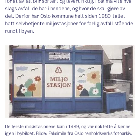
for at avfall blir sortert og levert riktig. Folk må vite hva
slags avfall de har i hendene, og hvor de skal gjøre av
det. Derfor har Oslo kommune helt siden 1980-tallet
hatt selvbetjente miljøstasjoner for farlig avfall stående
rundt i byen.
De første miljøstasjonene kom i 1989, og var nok lette å kjenne
igjen i bybildet. Bilde: Faksimile fra Oslo renholdsverks fotoarkiv.