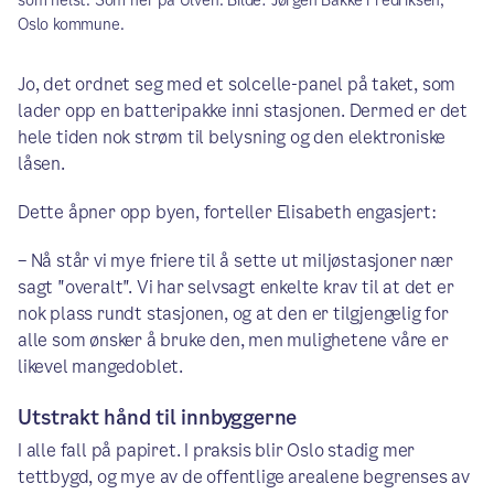
som helst. Som her på Ulven. Bilde: Jørgen Bakke Fredriksen,
Oslo kommune.
Jo, det ordnet seg med et solcelle-panel på taket, som
lader opp en batteripakke inni stasjonen. Dermed er det
hele tiden nok strøm til belysning og den elektroniske
låsen.
Dette åpner opp byen, forteller Elisabeth engasjert:
– Nå står vi mye friere til å sette ut miljøstasjoner nær
sagt "overalt". Vi har selvsagt enkelte krav til at det er
nok plass rundt stasjonen, og at den er tilgjengelig for
alle som ønsker å bruke den, men mulighetene våre er
likevel mangedoblet.
Utstrakt hånd til innbyggerne
I alle fall på papiret. I praksis blir Oslo stadig mer
tettbygd, og mye av de offentlige arealene begrenses av