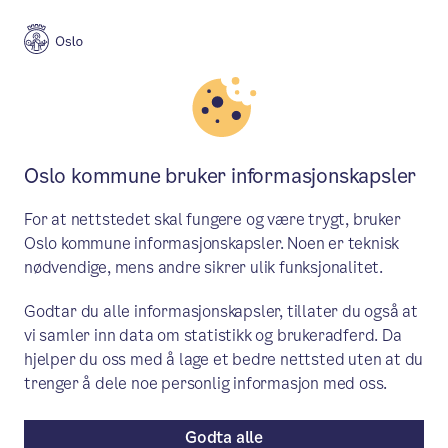
Meny
Søk
Aktuelt
Flyktninger og inkludering
Oslo kommune bruker informasjonskapsler
Ny ordning for gratis
For at nettstedet skal fungere og være trygt, bruker
kollektivreiser for asylsøkere
Oslo kommune informasjonskapsler. Noen er teknisk
nødvendige, mens andre sikrer ulik funksjonalitet.
Reglene for gratis kollektivreiser for
Godtar du alle informasjonskapsler, tillater du også at
asylsøkere og ukrainere endres fra og
vi samler inn data om statistikk og brukeradferd. Da
med 1. juli 2025.
hjelper du oss med å lage et bedre nettsted uten at du
trenger å dele noe personlig informasjon med oss.
Aktuelt
/ Publisert: 26.06.2025
Av Byrådsavdeling for miljø og samferdsel
Godta alle