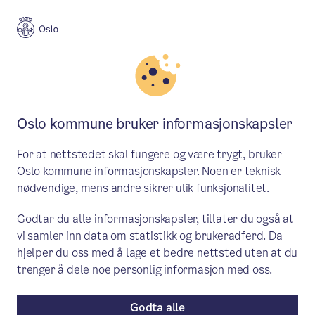
Meny
Søk
Aktuelt
Skole og utdanning
Oslo kommune bruker informasjonskapsler
Nå treffer klimaundervisningen
For at nettstedet skal fungere og være trygt, bruker
klasserommet
Oslo kommune informasjonskapsler. Noen er teknisk
nødvendige, mens andre sikrer ulik funksjonalitet.
Er du lærer på ungdomsskole eller
Godtar du alle informasjonskapsler, tillater du også at
videregående? Da kan du og elevene få
vi samler inn data om statistikk og brukeradferd. Da
gratis klimaforedrag fra Klimapilotene.
hjelper du oss med å lage et bedre nettsted uten at du
Klimaskolen.no er oppdatert med nye
trenger å dele noe personlig informasjon med oss.
undervisningsressurser om klima, miljø
Godta alle