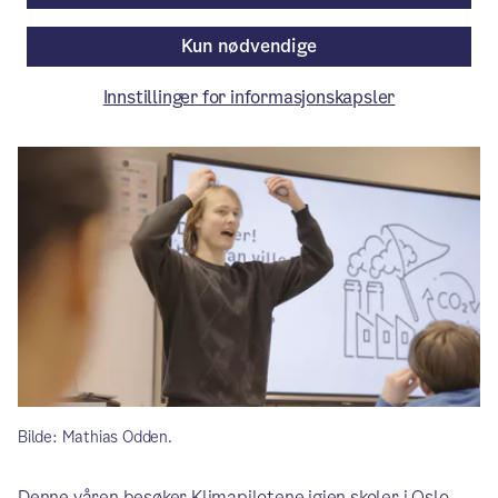
og bærekraft.
Kun nødvendige
Aktuelt
/ Publisert: 04.03.2026
Innstillinger for informasjonskapsler
Av Klimaetaten
Bilde: Mathias Odden.
Denne våren besøker Klimapilotene igjen skoler i Oslo