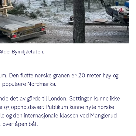
Bilde: Bymiljøetaten.
kum. Den flotte norske granen er 20 meter høy og
 i populære Nordmarka.
ende det av gårde til London. Settingen kunne ikke
ne og oppholdsvær. Publikum kunne nyte norske
ole og den internasjonale klassen ved Manglerud
t over åpen bål.