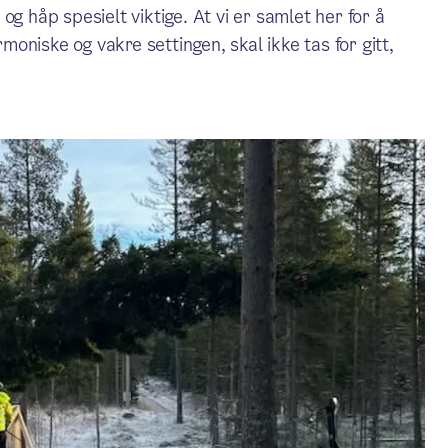
g håp spesielt viktige. At vi er samlet her for å
niske og vakre settingen, skal ikke tas for gitt,