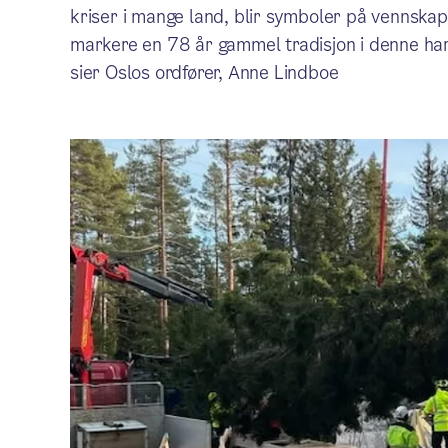
kriser i mange land, blir symboler på vennskap o
markere en 78 år gammel tradisjon i denne harmo
sier Oslos ordfører, Anne Lindboe