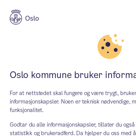
Aktuelt
Natur, kultur og fritid
Nå er Oslograna
Oslo kommune bruker informa
For at nettstedet skal fungere og være trygt, bru
Oslos ordfører, Anne Lindboe
informasjonskapsler. Noen er teknisk nødvendige, m
funksjonalitet.
Nordmarka. Solen skinte, og
Godtar du alle informasjonskapsler, tillater du også
statistikk og brukeradferd. Da hjelper du oss med å