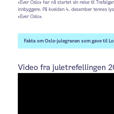
«Ever Oslo» har nå startet sin reise til Trafal
innbyggere. På kvelden 4. desember tennes lys
«Ever Oslo».
Fakta om Oslo-julegranen som gave til L
Video fra juletrefellingen 