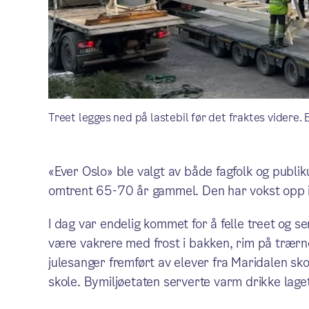
Treet legges ned på lastebil før det fraktes videre. 
«Ever Oslo» ble valgt av både fagfolk og publi
omtrent 65-70 år gammel. Den har vokst opp
I dag var endelig kommet for å felle treet og s
være vakrere med frost i bakken, rim på trær
julesanger fremført av elever fra Maridalen sk
skole. Bymiljøetaten serverte varm drikke lage