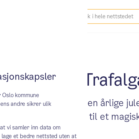
 på vei til Trafal
sjonskapsler
ker Oslo kommune
, inviterte i dag til den årlige j
ens andre sikrer ulik
 kuldegradene bidro til et magisk
 at vi samler inn data om
 lage et bedre nettsted uten at