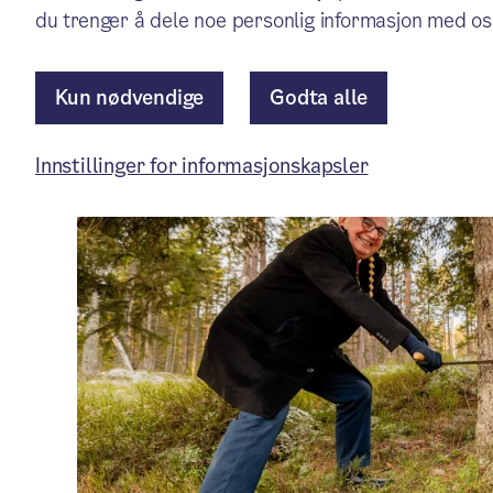
Aktuelt
/ Publisert: 21.11.2025
du trenger å dele noe personlig informasjon med os
Av Bystyrets sekretariat
Kun nødvendige
Godta alle
Innstillinger for informasjonskapsler