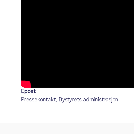
De kan brukes fritt til redaksjonelle formål m
Pressekontakt
Le Hang Duong
Telefon
90 68 78 78
Epost
Pressekontakt, Bystyrets administrasjon