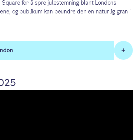
gar Square for å spre julestemning blant Londons
ene, og publikum kan beundre den en naturlig gran i
ondon
2025