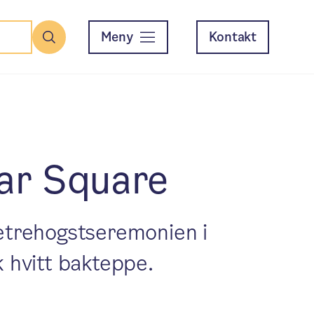
Meny
Kontakt
Søk
gar Square
uletrehogstseremonien i
 hvitt bakteppe.