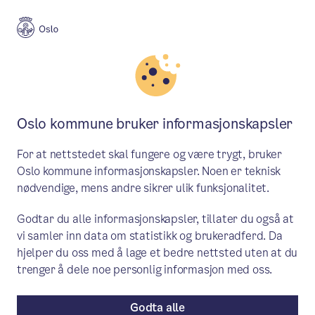
Meny
Søk
Aktuelt
Helse og omsorg
Oslo kommune bruker informasjonskapsler
Oslo tester ny konfliktmodell
For at nettstedet skal fungere og være trygt, bruker
for unge: – Tillit er nøkkelen
Oslo kommune informasjonskapsler. Noen er teknisk
nødvendige, mens andre sikrer ulik funksjonalitet.
Gjenopprettende prosess, en modell for
Godtar du alle informasjonskapsler, tillater du også at
konflikthåndtering, blir nå prøvd ut i
vi samler inn data om statistikk og brukeradferd. Da
Grünerløkka bydel og er også tema for en
hjelper du oss med å lage et bedre nettsted uten at du
av workshopene på konferansen
trenger å dele noe personlig informasjon med oss.
«Storbyens hjerte og smerte».
Godta alle