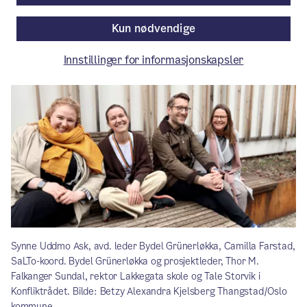
Aktuelt
/ Publisert: 08.05.2026
Kun nødvendige
Av Bydel Grünerløkka — Velferdsetaten
Innstillinger for informasjonskapsler
Synne Uddmo Ask, avd. leder Bydel Grünerløkka, Camilla Farstad,
SaLTo-koord. Bydel Grünerløkka og prosjektleder, Thor M.
Falkanger Sundal, rektor Lakkegata skole og Tale Storvik i
Konfliktrådet. Bilde: Betzy Alexandra Kjelsberg Thangstad/Oslo
kommune.