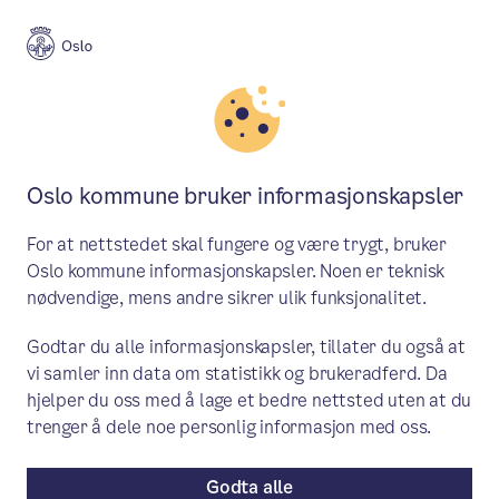
Meny
Søk
Aktuelt
Skole og utdanning
Oslo kommune bruker informasjonskapsler
Redusert skolefravær med
For at nettstedet skal fungere og være trygt, bruker
AV1?
Oslo kommune informasjonskapsler. Noen er teknisk
nødvendige, mens andre sikrer ulik funksjonalitet.
Bydel Vestre Aker har tre AV1 som skal
Godtar du alle informasjonskapsler, tillater du også at
bidra til å hindre utenforskap i skolen.
vi samler inn data om statistikk og brukeradferd. Da
Med AV1 ønsker bydelen å kunne bidra til
hjelper du oss med å lage et bedre nettsted uten at du
å gi inkludering og tilstedeværelse for
trenger å dele noe personlig informasjon med oss.
elever med fare for å falle utenfor.
Godta alle