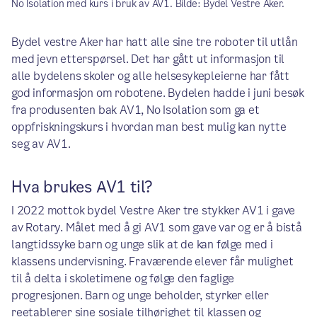
No Isolation med kurs i bruk av AV1. Bilde: Bydel Vestre Aker.
Bydel vestre Aker har hatt alle sine tre roboter til utlån
med jevn etterspørsel. Det har gått ut informasjon til
alle bydelens skoler og alle helsesykepleierne har fått
god informasjon om robotene. Bydelen hadde i juni besøk
fra produsenten bak AV1, No Isolation som ga et
oppfriskningskurs i hvordan man best mulig kan nytte
seg av AV1.
Hva brukes AV1 til?
I 2022 mottok bydel Vestre Aker tre stykker AV1 i gave
av Rotary. Målet med å gi AV1 som gave var og er å bistå
langtidssyke barn og unge slik at de kan følge med i
klassens undervisning. Fraværende elever får mulighet
til å delta i skoletimene og følge den faglige
progresjonen. Barn og unge beholder, styrker eller
reetablerer sine sosiale tilhørighet til klassen og