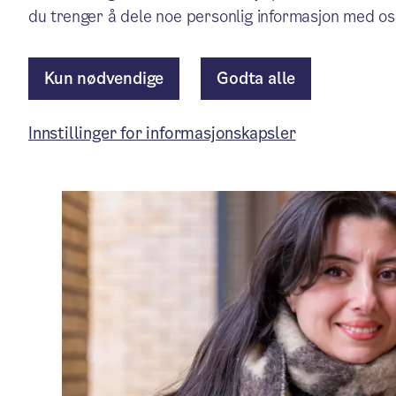
Aktuelt
/ Publisert: 03.02.2025
du trenger å dele noe personlig informasjon med os
Av Velferdsetaten
Kun nødvendige
Godta alle
Artikkelen er mer enn ett år gammel.
Innstillinger for informasjonskapsler