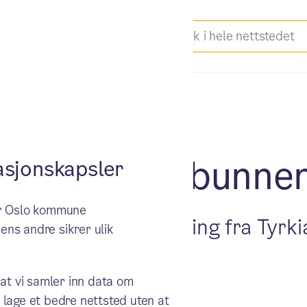
ner alt fra bunne
sjonskapsler
ker Oslo kommune
 Ike. Politisk flyktning fra Tyrki
ens andre sikrer ulik
lferdsetaten.
 at vi samler inn data om
 lage et bedre nettsted uten at