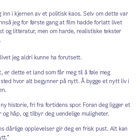
g inn i kjernen av et politisk kaos. Selv om dette var
nnså jeg for første gang at film hadde forlatt livet
st og litteratur, men om harde, realistiske tekster
.
livet jeg aldri kunne ha forutsett.
t, er dette et land som får meg til å føle meg
ted hvor alt begynner på nytt. Å bygge et nytt liv i
en.
 historie, fri fra fortidens spor. Foran deg ligger et
g håp, og tilbyr deg uendelige muligheter.
s dårlige opplevelser gir deg en frisk pust. Alt kan
tt."