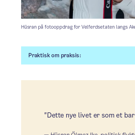
Hüsran på fotooppdrag for Velferdsetaten langs Ak
Praktisk om praksis:
"Dette nye livet er som et barn
—
Hüsran Ölmez Ike, politisk flyk