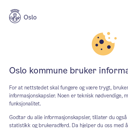
Aktuelt
Flyktninger og inkludering
– I Norge begyn
Oslo kommune bruker informa
For at nettstedet skal fungere og være trygt, bru
Ordene tilhører Hüsran Ölmez
informasjonskapsler. Noen er teknisk nødvendige, m
funksjonalitet.
Og noen tanker fra oss i Ve
Godtar du alle informasjonskapsler, tillater du også
statistikk og brukeradferd. Da hjelper du oss med å