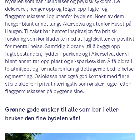
bydelen som har ruslidelser og psykisk sykdom. De
dekorerer, henger opp og følger opp fugle- og
flaggermuskasser i og utenfor bydelen. Noen av dem
henger blant annet langs Akerselva og utenfor Huset på
Haugen. Tiltaket har hentet inspirasjon fra britisk
forskning som konkluderte med at fuglekvitter er positivt
for mental helse. Samtidig bidrar vi til å bygge opp
fuglebestanden, rydder i parkene og i Akerselva, der vi
blant annet tar opp plast og el-sparkesykler. Å få bidra i
lokalmiljøet og for naturen kan gi deltagerne bedre helse
og mestring. Oslokassa har også god kontakt med flere
store aktører i privat næringsliv som ønsker fugle- eller
flaggermuskasser på byggene sine.
Grønne gode ønsker til alle som bor i eller
bruker den fine bydelen vår!