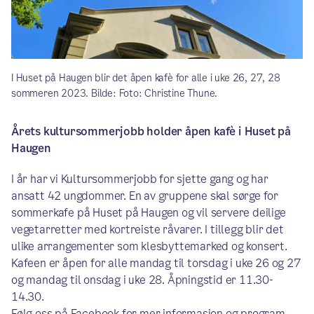
I Huset på Haugen blir det åpen kafè for alle i uke 26, 27, 28
sommeren 2023. Bilde: Foto: Christine Thune.
Årets kultursommerjobb holder åpen kafè i Huset på
Haugen
I år har vi Kultursommerjobb for sjette gang og har
ansatt 42 ungdommer. En av gruppene skal sørge for
sommerkafe på Huset på Haugen og vil servere deilige
vegetarretter med kortreiste råvarer. I tillegg blir det
ulike arrangementer som klesbyttemarked og konsert.
Kafeen er åpen for alle mandag til torsdag i uke 26 og 27
og mandag til onsdag i uke 28. Åpningstid er 11.30-
14.30.
Følg oss på Facebook for mer informasjon og program.