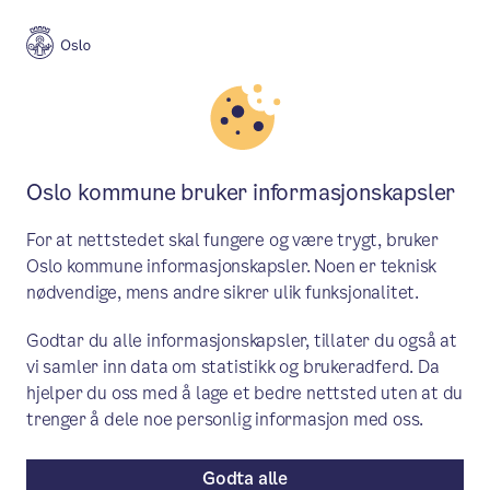
Meny
Søk
Aktuelt
Natur, kultur og fritid
Oslo kommune bruker informasjonskapsler
Grønt lys for bedre miljø, klima,
For at nettstedet skal fungere og være trygt, bruker
trivsel og lovlig epleslang i
Oslo kommune informasjonskapsler. Noen er teknisk
nødvendige, mens andre sikrer ulik funksjonalitet.
parken!
Godtar du alle informasjonskapsler, tillater du også at
Visste du at vi har plantet 100
vi samler inn data om statistikk og brukeradferd. Da
bærbusker og 20 frukttrær, og at du kan
hjelper du oss med å lage et bedre nettsted uten at du
trenger å dele noe personlig informasjon med oss.
få smake og høste rett fra kilden? Dette
er bare ett av mange små og store tiltak
Godta alle