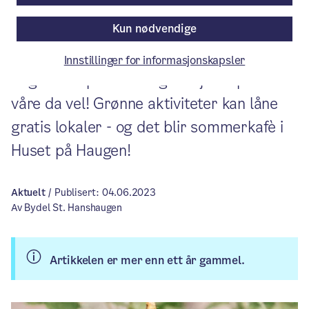
bydelen gjør for å bedre klima, miljø og
Kun nødvendige
trivsel. I tillegg kan du og jeg bidra
gjennom valgene vi tar i hverdagen. Ta
Innstillinger for informasjonskapsler
deg en tur på frukt- og bærjakt i parkene
våre da vel! Grønne aktiviteter kan låne
gratis lokaler - og det blir sommerkafè i
Huset på Haugen!
Aktuelt
/ Publisert: 04.06.2023
Av Bydel St. Hanshaugen
Artikkelen er mer enn ett år gammel.