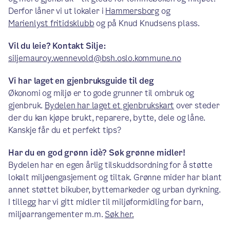
Derfor låner vi ut lokaler i
Hammersborg
og
Marienlyst fritidsklubb
og på Knud Knudsens plass.
Vil du leie? Kontakt Silje:
siljemauroy.wennevold@bsh.oslo.kommune.no
Vi har laget en gjenbruksguide til deg
Økonomi og miljø er to gode grunner til ombruk og
gjenbruk.
Bydelen har laget et gjenbrukskart
over steder
der du kan kjøpe brukt, reparere, bytte, dele og låne.
Kanskje får du et perfekt tips?
Har du en god grønn idè? Søk grønne midler!
Bydelen har en egen årlig tilskuddsordning for å støtte
lokalt miljøengasjement og tiltak. Grønne mider har blant
annet støttet bikuber, byttemarkeder og urban dyrkning.
I tillegg har vi gitt midler til miljøformidling for barn,
miljøarrangementer m.m.
Søk her.