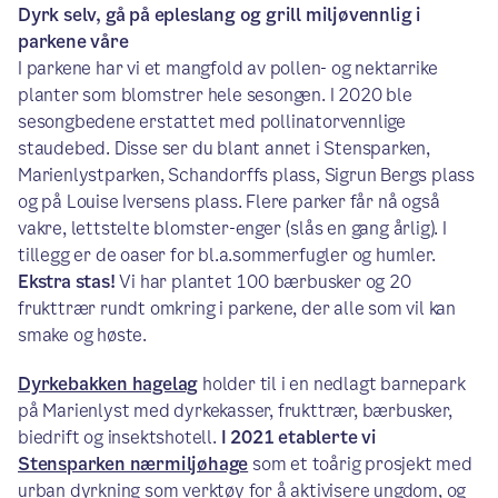
Dyrk selv, gå på epleslang og grill miljøvennlig i
parkene våre
I parkene har vi et mangfold av pollen- og nektarrike
planter som blomstrer hele sesongen. I 2020 ble
sesongbedene erstattet med pollinatorvennlige
staudebed. Disse ser du blant annet i Stensparken,
Marienlystparken, Schandorffs plass, Sigrun Bergs plass
og på Louise Iversens plass. Flere parker får nå også
vakre, lettstelte blomster-enger (slås en gang årlig). I
tillegg er de oaser for bl.a.sommerfugler og humler.
Ekstra stas!
Vi har plantet 100 bærbusker og 20
frukttrær rundt omkring i parkene, der alle som vil kan
smake og høste.
Dyrkebakken hagelag
holder til i en nedlagt barnepark
på Marienlyst med dyrkekasser, frukttrær, bærbusker,
biedrift og insektshotell.
I 2021 etablerte vi
Stensparken nærmiljøhage
som et toårig prosjekt med
urban dyrkning som verktøy for å aktivisere ungdom, og