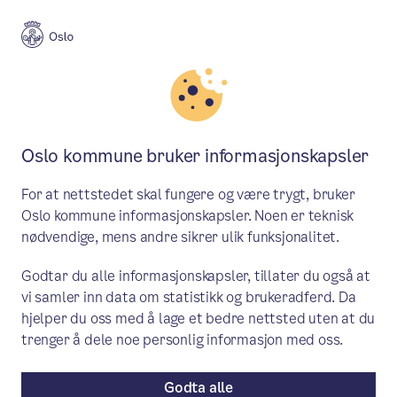
Meny
Søk
Aktuelt
Helse og omsorg
Oslo kommune bruker informasjonskapsler
Få tips til å gjøre boligen din
For at nettstedet skal fungere og være trygt, bruker
tryggere
Oslo kommune informasjonskapsler. Noen er teknisk
nødvendige, mens andre sikrer ulik funksjonalitet.
Bydel Frogner inviterer til utstillingen
Godtar du alle informasjonskapsler, tillater du også at
«Den trygge boligen». Få nyttige tips og
vi samler inn data om statistikk og brukeradferd. Da
råd til hvordan du kan tilpasse hjemmet
hjelper du oss med å lage et bedre nettsted uten at du
ditt for økt trygghet, mestring og et
trenger å dele noe personlig informasjon med oss.
enklere hverdagsliv.
Godta alle