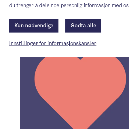
Aktuelt
/ Publisert: 22.08.2025
du trenger å dele noe personlig informasjon med os
Av Bydel Grorud
Kun nødvendige
Godta alle
Innstillinger for informasjonskapsler