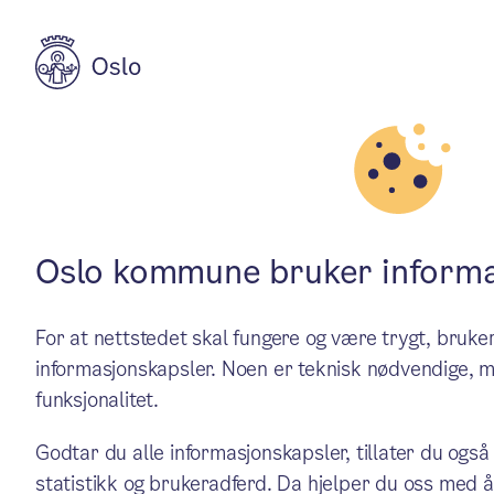
Aktuelt
Helse og omsorg
Gi et barn en n
Oslo kommune bruker informa
For at nettstedet skal fungere og være trygt, bru
Har du muligheten til å til
informasjonskapsler. Noen er teknisk nødvendige, m
funksjonalitet.
etter trygge og engasjerte f
Godtar du alle informasjonskapsler, tillater du også
statistikk og brukeradferd. Da hjelper du oss med å