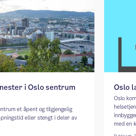
enester i Oslo sentrum
Oslo 
​​Oslo ko
helsetje
ntrum et åpent og tilgjengelig
innbygger
pningstid eller stengt i deler av
med en k