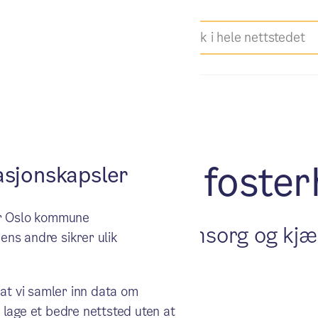
y start – bli foste
sjonskapsler
ker Oslo kommune
by et barn trygghet, omsorg og kj
ens andre sikrer ulik
osterforeldre.
 at vi samler inn data om
 lage et bedre nettsted uten at