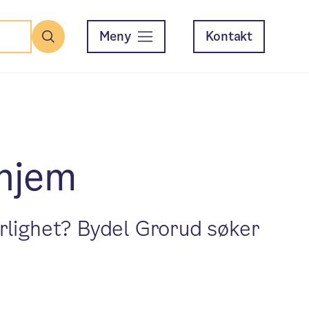
Meny
Kontakt
Søk
rhjem
ærlighet? Bydel Grorud søker