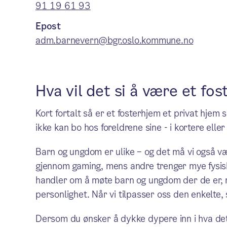
91 19 61 93
Epost
adm.barnevern@bgr.oslo.kommune.no
Hva vil det si å være et fo
Kort fortalt så er et fosterhjem et privat hjem 
ikke kan bo hos foreldrene sine - i kortere eller
Barn og ungdom er ulike – og det må vi også v
gjennom gaming, mens andre trenger mye fysisk 
handler om å møte barn og ungdom der de er, m
personlighet. Når vi tilpasser oss den enkelte, 
Dersom du ønsker å dykke dypere inn i hva det