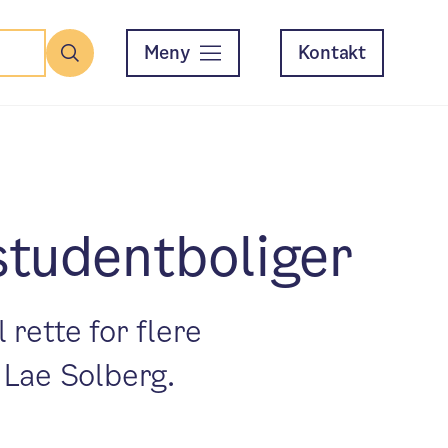
Meny
Kontakt
Søk
 studentboliger
 rette for flere
k Lae Solberg.