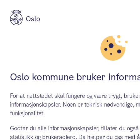
Aktuelt
Byutvikling
Byrådet legger 
Oslo kommune bruker informa
For at nettstedet skal fungere og være trygt, bru
– Skal Oslo være en attrakti
informasjonskapsler. Noen er teknisk nødvendige, m
funksjonalitet.
studentboliger, og det gjør 
Godtar du alle informasjonskapsler, tillater du også
statistikk og brukeradferd. Da hjelper du oss med å