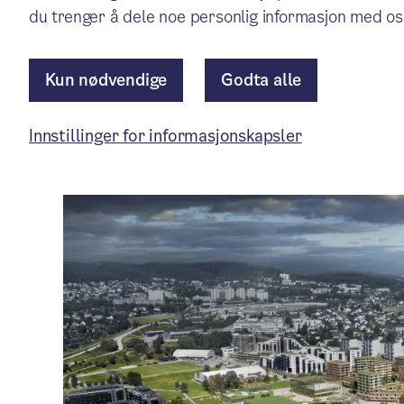
Pressemelding
/ Publisert: 21.05.2025
du trenger å dele noe personlig informasjon med os
Av Byrådslederens kontor — Byrådsavdeling for byutvikli
Kun nødvendige
Godta alle
Artikkelen er mer enn ett år gammel.
Innstillinger for informasjonskapsler