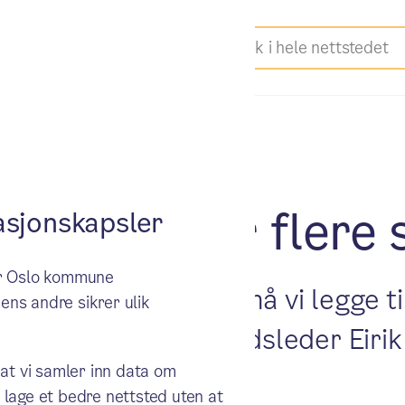
til rette for flere
sjonskapsler
ker Oslo kommune
v og god studentby må vi legge til
ens andre sikrer ulik
byrådet nå, sier byrådsleder Eiri
 at vi samler inn data om
 lage et bedre nettsted uten at