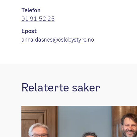
Telefon
91 91 52 25
Epost
anna.dasnes@oslobystyre.no
Relaterte saker