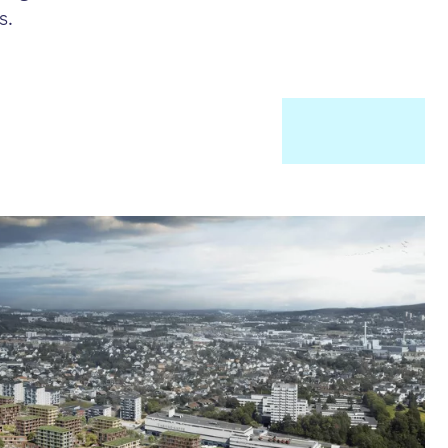
s.
ng