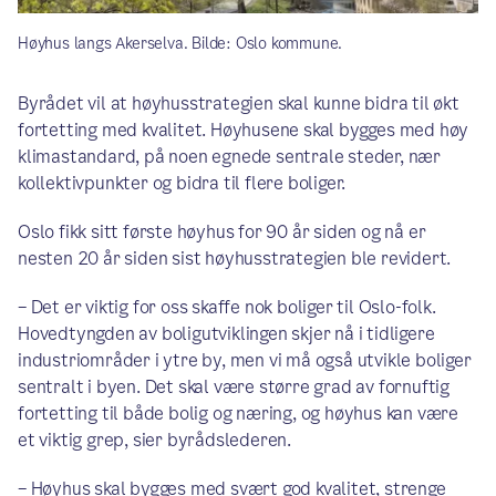
Høyhus langs Akerselva. Bilde: Oslo kommune.
Byrådet vil at høyhusstrategien skal kunne bidra til økt
fortetting med kvalitet. Høyhusene skal bygges med høy
klimastandard, på noen egnede sentrale steder, nær
kollektivpunkter og bidra til flere boliger.
Oslo fikk sitt første høyhus for 90 år siden og nå er
nesten 20 år siden sist høyhusstrategien ble revidert.
– Det er viktig for oss skaffe nok boliger til Oslo-folk.
Hovedtyngden av boligutviklingen skjer nå i tidligere
industriområder i ytre by, men vi må også utvikle boliger
sentralt i byen. Det skal være større grad av fornuftig
fortetting til både bolig og næring, og høyhus kan være
et viktig grep, sier byrådslederen.
– Høyhus skal bygges med svært god kvalitet, strenge