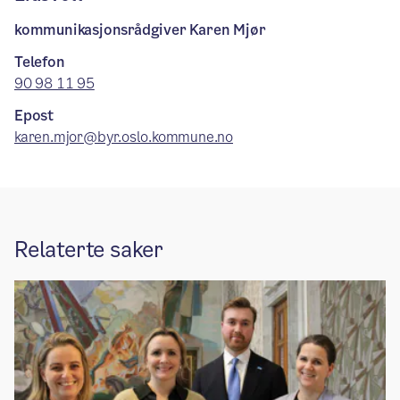
kommunikasjonsrådgiver Karen Mjør
Telefon
90 98 11 95
Epost
karen.mjor@byr.oslo.kommune.no
Relaterte saker