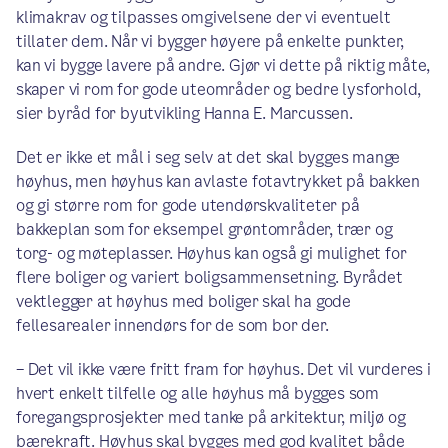
klimakrav og tilpasses omgivelsene der vi eventuelt
tillater dem. Når vi bygger høyere på enkelte punkter,
kan vi bygge lavere på andre. Gjør vi dette på riktig måte,
skaper vi rom for gode uteområder og bedre lysforhold,
sier byråd for byutvikling Hanna E. Marcussen.
Det er ikke et mål i seg selv at det skal bygges mange
høyhus, men høyhus kan avlaste fotavtrykket på bakken
og gi større rom for gode utendørskvaliteter på
bakkeplan som for eksempel grøntområder, trær og
torg- og møteplasser. Høyhus kan også gi mulighet for
flere boliger og variert boligsammensetning. Byrådet
vektlegger at høyhus med boliger skal ha gode
fellesarealer innendørs for de som bor der.
– Det vil ikke være fritt fram for høyhus. Det vil vurderes i
hvert enkelt tilfelle og alle høyhus må bygges som
foregangsprosjekter med tanke på arkitektur, miljø og
bærekraft. Høyhus skal bygges med god kvalitet både