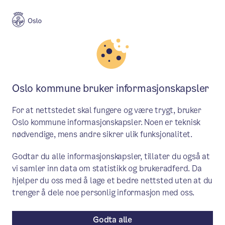
Meny
Søk
Aktuelt
Byutvikling
Oslo kommune bruker informasjonskapsler
Byrådet foreslår ny
For at nettstedet skal fungere og være trygt, bruker
høyhusstrategi for Oslo
Oslo kommune informasjonskapsler. Noen er teknisk
nødvendige, mens andre sikrer ulik funksjonalitet.
– Vi foreslår en ny høyhusstrategi med
Godtar du alle informasjonskapsler, tillater du også at
mulighet for høyhus på enkelte sentrale
vi samler inn data om statistikk og brukeradferd. Da
steder i byen og at folk skal kunne bo og
hjelper du oss med å lage et bedre nettsted uten at du
jobbe der det er svært god
trenger å dele noe personlig informasjon med oss.
kollektivdekning, sier byrådsleder
Godta alle