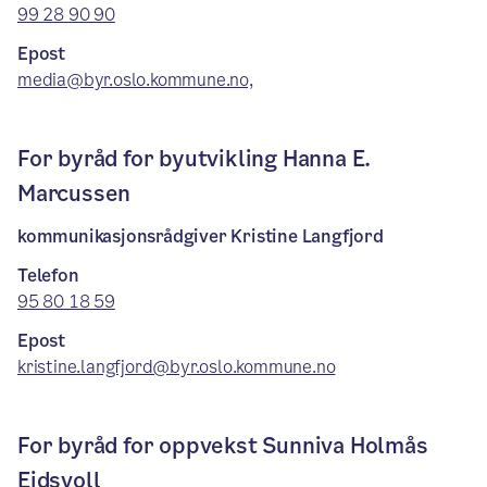
99 28 90 90
Epost
media@byr.oslo.kommune.no,
For byråd for byutvikling Hanna E.
Marcussen
kommunikasjonsrådgiver Kristine Langfjord
Telefon
95 80 18 59
Epost
kristine.langfjord@byr.oslo.kommune.no
For byråd for oppvekst Sunniva Holmås
Eidsvoll