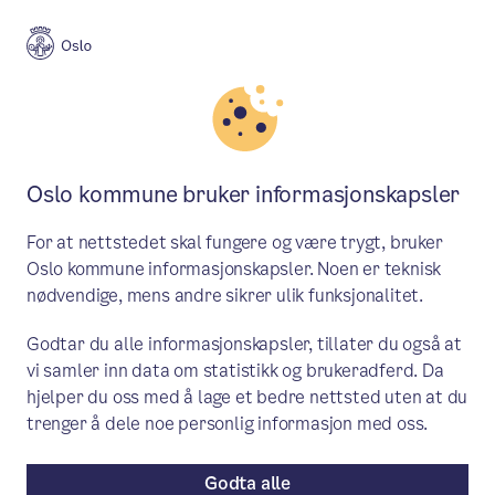
Meny
Søk
Aktuelt
Budsjett for bydelene
Oslo kommune bruker informasjonskapsler
Bydel Bjerke legger fram
For at nettstedet skal fungere og være trygt, bruker
budsjettforslaget for 2026
Oslo kommune informasjonskapsler. Noen er teknisk
nødvendige, mens andre sikrer ulik funksjonalitet.
Vi går inn i en ny tid der både Oslo
Godtar du alle informasjonskapsler, tillater du også at
kommune og bydelene møter strammere
vi samler inn data om statistikk og brukeradferd. Da
økonomiske rammer.
hjelper du oss med å lage et bedre nettsted uten at du
trenger å dele noe personlig informasjon med oss.
Nytt fra bydelene
/ Publisert: 25.11.2025
Av Bydel Bjerke
Godta alle