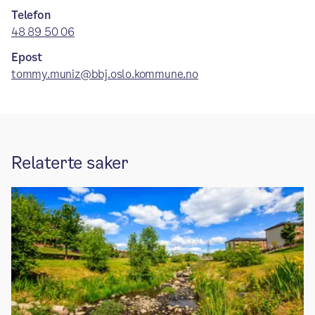
Telefon
48 89 50 06
Epost
tommy.muniz@bbj.oslo.kommune.no
Relaterte saker