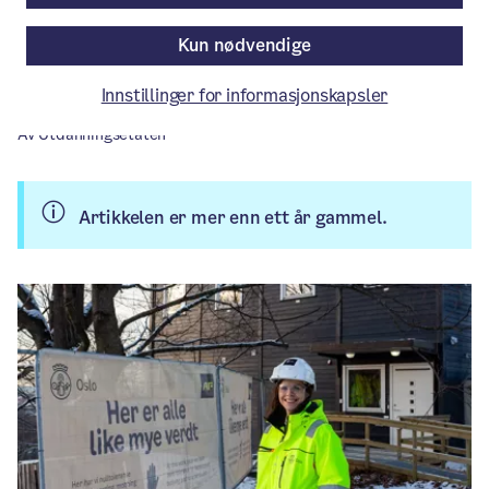
med Osloskolen/Utdanningsetaten og
Byggenæringens Landsforening.
Kun nødvendige
Innstillinger for informasjonskapsler
Aktuelt
/ Publisert: 02.01.2023
Av Utdanningsetaten
Artikkelen er mer enn ett år gammel.