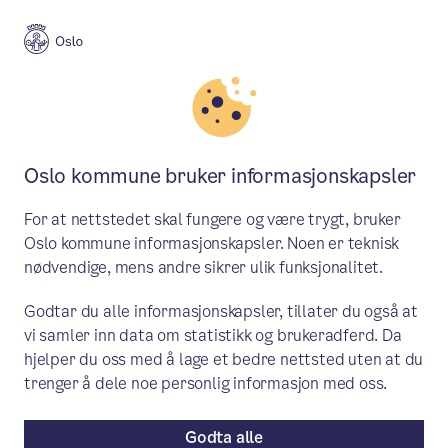
Aktuelt
Skole og utdanning
Oslo kommune bruker informasjonskapsler
Bli med på omvisning i
For at nettstedet skal fungere og være trygt, bruker
besøkssenteret vårt!
Oslo kommune informasjonskapsler. Noen er teknisk
nødvendige, mens andre sikrer ulik funksjonalitet.
Siden åpningen i januar i fjor har over
Godtar du alle informasjonskapsler, tillater du også at
500 elever i Osloskolen besøkt
vi samler inn data om statistikk og brukeradferd. Da
byggeplassen til det nye Tøyenbadet.
hjelper du oss med å lage et bedre nettsted uten at du
Tilbudet er for skoleelever på
trenger å dele noe personlig informasjon med oss.
ungdomstrinnet, og utvikles i samarbeid
Godta alle