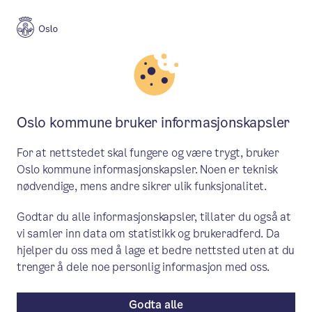
Meny
Søk
Aktuelt
Helse og omsorg
Oslo kommune bruker informasjonskapsler
Åpningstider for
For at nettstedet skal fungere og være trygt, bruker
lavterskeltjenester i Oslo
Oslo kommune informasjonskapsler. Noen er teknisk
nødvendige, mens andre sikrer ulik funksjonalitet.
sentrum sommeren 2026
Godtar du alle informasjonskapsler, tillater du også at
I sommer har lavterskeltjenestene i Oslo
vi samler inn data om statistikk og brukeradferd. Da
sentrum et åpent og tilgjengelig tilbud.
hjelper du oss med å lage et bedre nettsted uten at du
trenger å dele noe personlig informasjon med oss.
Enkelte tjenester har noe redusert
åpningstid eller stengt i deler av
Godta alle