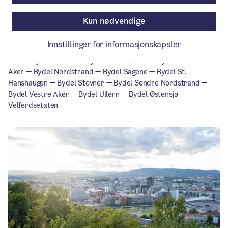
fellesferien. Se i oversikten for detaljer.
Kun nødvendige
Aktuelt
/ Publisert: 22.06.2026
Innstillinger for informasjonskapsler
Av Bydel Alna — Bydel Bjerke — Bydel Frogner — Bydel Gamle
Oslo — Bydel Grorud — Bydel Grünerløkka — Bydel Nordre
Aker — Bydel Nordstrand — Bydel Sagene — Bydel St.
Hanshaugen — Bydel Stovner — Bydel Søndre Nordstrand —
Bydel Vestre Aker — Bydel Ullern — Bydel Østensjø —
Velferdsetaten